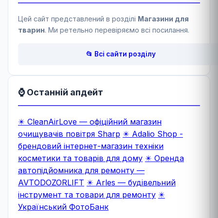
Цей сайт представлений в розділі
Магазини для
тварин
. Ми ретельно перевіряємо всі посилання.
📂 Всі сайти розділу
⌚ Останній апдейт
✴️ CleanAirLove — офіційний магазин
очищувачів повітря Sharp
✴️ Adalio Shop -
брендовий інтернет-магазин техніки
косметики та товарів для дому
✴️ Оренда
автопідйомника для ремонту —
AVTODOZORLIFT
✴️ Arles — будівельний
інструмент та товари для ремонту
✴️
Український ФотоБанк