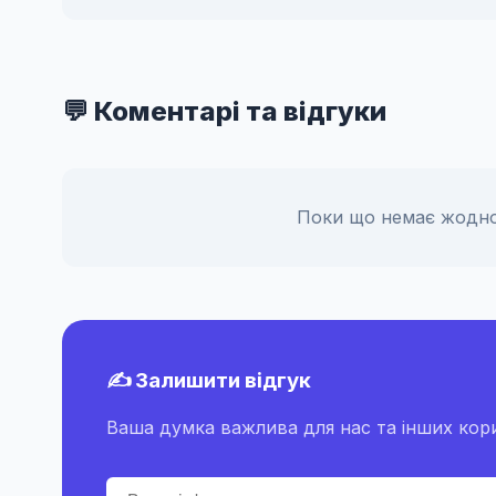
💬 Коментарі та відгуки
Поки що немає жодно
✍️ Залишити відгук
Ваша думка важлива для нас та інших кори