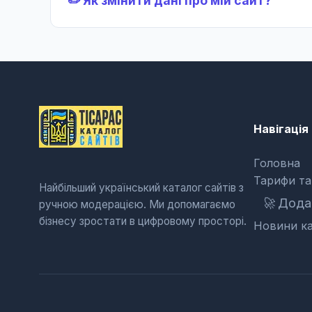
✏️ Як змінити дані про мій сайт?
Навігація
Головна
Тарифи та
Найбільший український каталог сайтів з
🚀
Додат
ручною модерацією. Ми допомагаємо
бізнесу зростати в цифровому просторі.
Новини ка