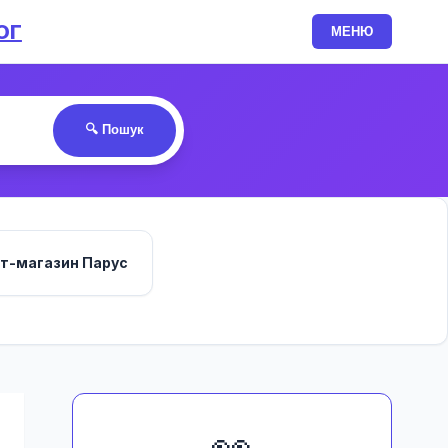
ОГ
МЕНЮ
🔍 Пошук
ет-магазин Парус
👀