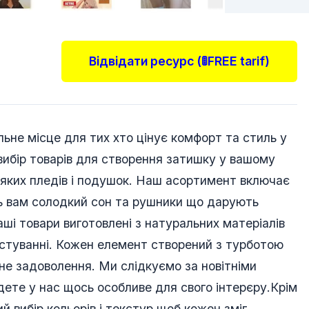
Відвідати ресурс (🚦FREE tarif)
ьне місце для тих хто цінує комфорт та стиль у
вибір товарів для створення затишку у вашому
мяких пледів і подушок. Наш асортимент включає
ть вам солодкий сон та рушники що дарують
ші товари виготовлені з натуральних матеріалів
ристуванні. Кожен елемент створений з турботою
не задоволення. Ми слідкуємо за новітніми
ете у нас щось особливе для свого інтерєру.Крім
й вибір кольорів і текстур щоб кожен зміг