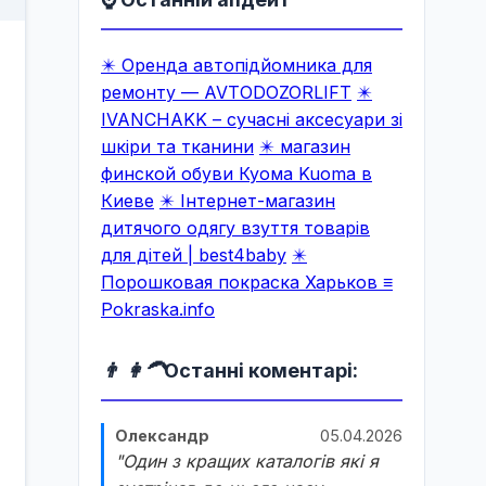
✴️ Оренда автопідйомника для
ремонту — AVTODOZORLIFT
✴️
IVANCHAKK – сучасні аксесуари зі
шкіри та тканини
✴️ магазин
финской обуви Куома Kuoma в
Киеве
✴️ Інтернет-магазин
дитячого одягу взуття товарів
для дітей | best4baby
✴️
Порошковая покраска Харьков ≡
Pokraska.info
👨 👩‍🦱
Останні коментарі:
Олександр
05.04.2026
"Один з кращих каталогів які я