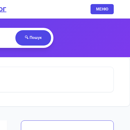
ОГ
МЕНЮ
🔍 Пошук