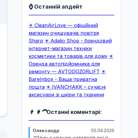
⌚ Останній апдейт
✴️ CleanAirLove — офіційний
магазин очищувачів повітря
Sharp
✴️ Adalio Shop - брендовий
інтернет-магазин техніки
косметики та товарів для дому
✴️
Оренда автопідйомника для
ремонту — AVTODOZORLIFT
✴️
BareInbox - Ваша приватна
пошта
✴️ IVANCHAKK – сучасні
аксесуари зі шкіри та тканини
👨 👩‍🦱
Останні коментарі:
Олександр
05.04.2026
"Один з кращих каталогів які я