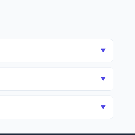
▼
▼
▼