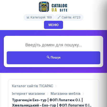
📊 Категорій: 169
🔗 Сайтів: 4723
МЕНЮ
🔍 Пошук
Каталог сайтів TICAPAC
Інтернет магазини
Магазини меблів
Турагенція Еко-тур | ФОП Лопатюк О.І. |
Хмельницький – Еко-тур | ФОП Лопатюк О.І.,