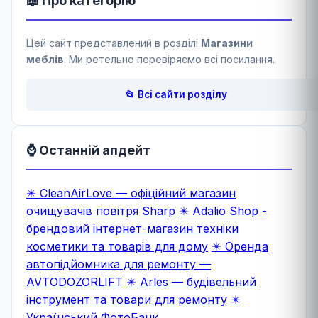
📖 Про категорію
Цей сайт представлений в розділі
Магазини
меблів
. Ми ретельно перевіряємо всі посилання.
📂 Всі сайти розділу
⌚ Останній апдейт
✴️ CleanAirLove — офіційний магазин
очищувачів повітря Sharp
✴️ Adalio Shop -
брендовий інтернет-магазин техніки
косметики та товарів для дому
✴️ Оренда
автопідйомника для ремонту —
AVTODOZORLIFT
✴️ Arles — будівельний
інструмент та товари для ремонту
✴️
Український ФотоБанк