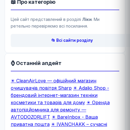
📖 Про категорію
Цей сайт представлений в розділі
Ліки
. Ми
ретельно перевіряємо всі посилання.
📂 Всі сайти розділу
⌚ Останній апдейт
✴️ CleanAirLove — офіційний магазин
очищувачів повітря Sharp
✴️ Adalio Shop -
брендовий інтернет-магазин техніки
косметики та товарів для дому
✴️ Оренда
автопідйомника для ремонту —
AVTODOZORLIFT
✴️ BareInbox - Ваша
приватна пошта
✴️ IVANCHAKK – сучасні