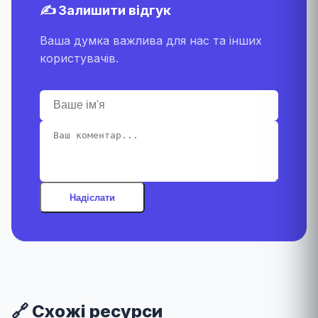
✍️ Залишити відгук
Ваша думка важлива для нас та інших
користувачів.
Надіслати
🔗 Схожі ресурси