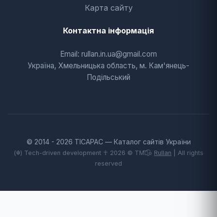
Карта сайту
Контактна інформація
Email: rullan.in.ua@gmail.com
Україна, Хмельницька область, м. Кам'янець-
Подільський
© 2014 - 2026 TICAPAC — Каталог сайтів України
(☬) Tech-driven development ☥ 2026 © TM͡๏̯͡๏
Rullan
| All rights
reserved