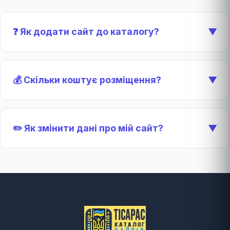
❓ Як додати сайт до каталогу?
▼
💰 Скільки коштує розміщення?
▼
✏️ Як змінити дані про мій сайт?
▼