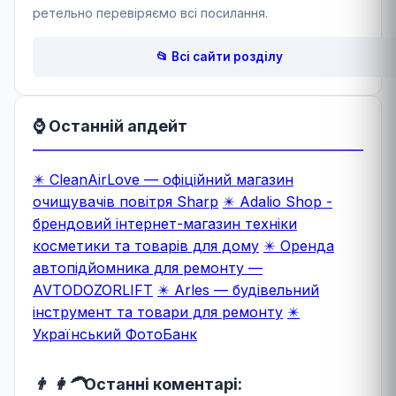
ретельно перевіряємо всі посилання.
📂 Всі сайти розділу
⌚ Останній апдейт
✴️ CleanAirLove — офіційний магазин
очищувачів повітря Sharp
✴️ Adalio Shop -
брендовий інтернет-магазин техніки
косметики та товарів для дому
✴️ Оренда
автопідйомника для ремонту —
AVTODOZORLIFT
✴️ Arles — будівельний
інструмент та товари для ремонту
✴️
Український ФотоБанк
👨 👩‍🦱
Останні коментарі: