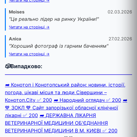
Читати на сторінці →
Moises
02.03.2026
"Це реально лідер на ринку України!"
Читати на сторінці →
Аліса
27.02.2026
"Хороший фотограф із гарним баченням"
Читати на сторінці →
🎲
Випадково:
➡️
Конотоп і Конотопський район: новини, історії,
погода, цікаві місця та люди Сіверщини –
Конотоп.City
✅ 200
➡️
Народний оглядач
✅ 200
➡️
💙 ЗОКЛ 💙 Сайт запорізької обласної клінічної
лікарні
✅ 200
➡️
ДЕРЖАВНА ЛІКАРНЯ
ВЕТЕРИНАРНОЇ МЕДИЦИНИ ОБ'ЄДНАННЯ
ВЕТЕРИНАРНОЇ МЕДИЦИНИ В М. КИЄВІ
✅ 200