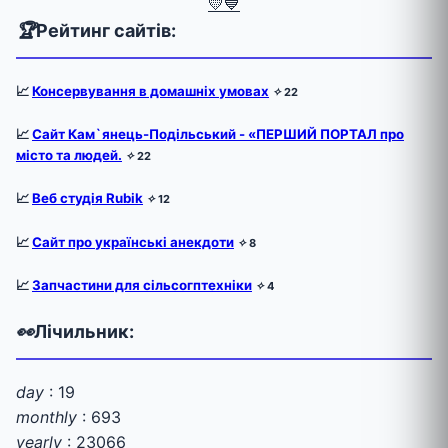
💛💙
🏆
Рейтинг сайтів:
📈
Консервування в домашніх умовах
✧
22
📈
Сайт Кам`янець-Подільський - «ПЕРШИЙ ПОРТАЛ про
місто та людей.
✧
22
📈
Веб студія Rubik
✧
12
📈
Сайт про українські анекдоти
✧
8
📈
Запчастини для сільсогптехніки
✧
4
👀
Лічильник:
day
: 19
monthly
: 693
yearly
: 23066