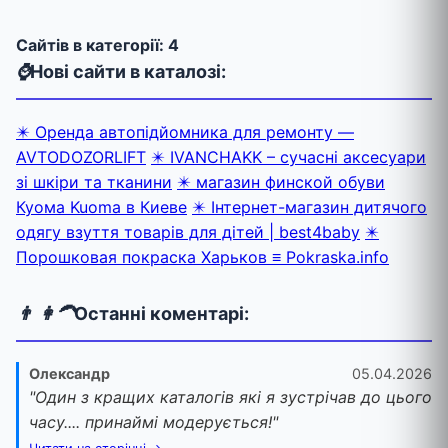
Cайтів в категорії: 4
⌚
Нові сайти в каталозі:
✴️ Оренда автопідйомника для ремонту —
AVTODOZORLIFT
✴️ IVANCHAKK – сучасні аксесуари
зі шкіри та тканини
✴️ магазин финской обуви
Куома Kuoma в Киеве
✴️ Інтернет-магазин дитячого
одягу взуття товарів для дітей | best4baby
✴️
Порошковая покраска Харьков ≡ Pokraska.info
👨 👩‍🦱
Останні коментарі:
Олександр
05.04.2026
"Один з кращих каталогів які я зустрічав до цього
часу.... принаймі модерується!"