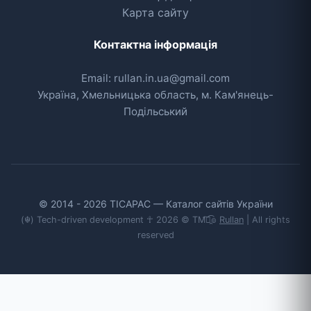
Карта сайту
Контактна інформація
Email: rullan.in.ua@gmail.com
Україна, Хмельницька область, м. Кам'янець-
Подільський
© 2014 - 2026 TICAPAC — Каталог сайтів України
(☬) Tech-driven development ☥ 2026 © TM͡๏̯͡๏
Rullan
| All rights
reserved