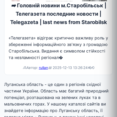
➡️
Головній новини м.Старобільськ |
Телегазета последние новости |
Telegazeta | last news from Starobilsk
«Телегазета» відіграє критично важливу роль у
збереженні інформаційного зв'язку з громадою
Старобільська. Видання є символом стійкості
та незламності регіонал�
🙎Автор:
rullan
📅
2025-12-13 13:26:24
👓
0
Луганська область - це один з регіонів східної
частини України. Область має багатий природний
потенціал, розташована на зелених луках та в
мальовничих горах. У нашому каталозі сайтів ви
знайдете інформацію про Луганську область, її
головне місто - Луганськ, а також інші населені