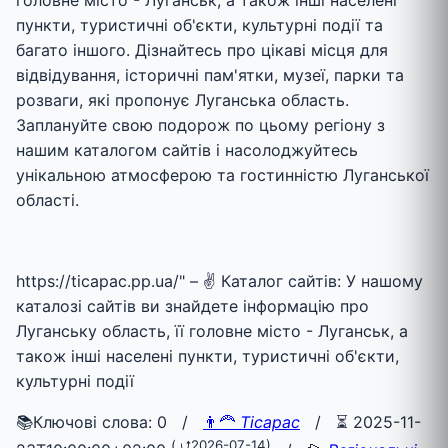
пункти, туристичні об'єкти, культурні події та
багато іншого. Дізнайтесь про цікаві місця для
відвідування, історичні пам'ятки, музеї, парки та
розваги, які пропонує Луганська область.
Заплануйте свою подорож по цьому регіону з
нашим каталогом сайтів і насолоджуйтесь
унікальною атмосферою та гостинністю Луганської
області.
https://ticapac.pp.ua/" – ✌ Каталог сайтів: У нашому
каталозі сайтів ви знайдете інформацію про
Луганську область, її головне місто - Луганськ, а
також інші населені пункти, туристичні об'єкти,
культурні події
📚Ключові слова: 0 /
👨‍🦰
Ticapac
/
⏳ 2025-11-
(
⮍2026-07-14
)