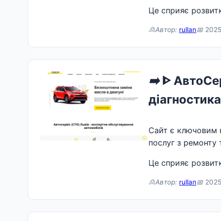
Це сприяє розвитк
🙎Автор:
rullan
📅
2025
➡️
ᐈ АвтоСер
діагностика
Сайт є ключовим 
послуг з ремонту 
Це сприяє розвитк
🙎Автор:
rullan
📅
2025