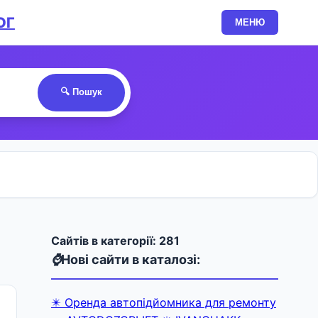
ОГ
МЕНЮ
🔍 Пошук
Cайтів в категорії: 281
⌚
Нові сайти в каталозі:
✴️ Оренда автопідйомника для ремонту