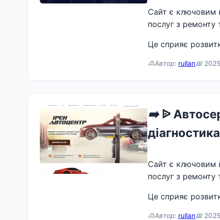
Сайт є ключовим 
послуг з ремонту 
Це сприяє розвитк
🙎Автор:
rullan
📅
2025
➡️
ᐉ Автосерв
діагностика
Сайт є ключовим 
послуг з ремонту 
Це сприяє розвитк
🙎Автор:
rullan
📅
2025