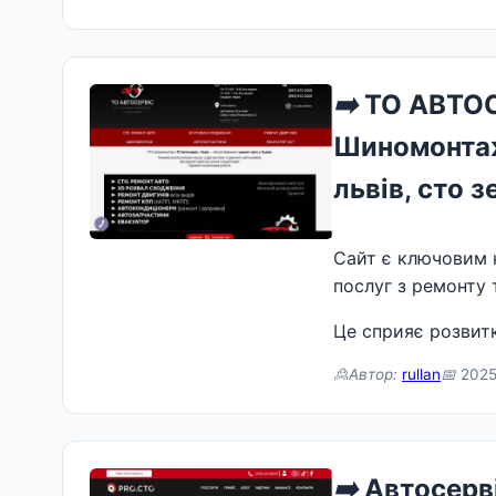
➡️
ТО АВТОСЕ
Шиномонтаж 
львів, сто 
Сайт є ключовим 
послуг з ремонту 
Це сприяє розвитк
🙎Автор:
rullan
📅
2025
➡️
Автосерві