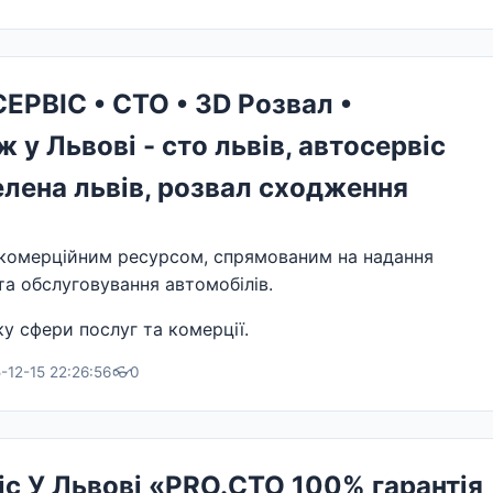
РВІС • СТО • 3D Розвал •
у Львові - сто львів, автосервіс
зелена львів, розвал сходження
комерційним ресурсом, спрямованим на надання
та обслуговування автомобілів.
у сфери послуг та комерції.
-12-15 22:26:56
👓
0
с У Львові «PRO.СТО 100% гарантія