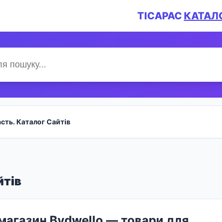
TICAPAC
КАТАЛ
сть. Каталог Сайтів
йтів
магазин Bydwello — товари для