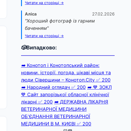
Читати на сторінці →
Аліса
27.02.2026
"Хороший фотограф із гарним
баченням"
Читати на сторінці →
🎲
Випадково:
➡️
Конотоп і Конотопський район:
новини, історії, погода, цікаві місця та
люди Сіверщини – Конотоп.City
✅ 200
➡️
Народний оглядач
✅ 200
➡️
💙 ЗОКЛ
💙 Сайт запорізької обласної клінічної
лікарні
✅ 200
➡️
ДЕРЖАВНА ЛІКАРНЯ
ВЕТЕРИНАРНОЇ МЕДИЦИНИ
ОБ'ЄДНАННЯ ВЕТЕРИНАРНОЇ
МЕДИЦИНИ В М. КИЄВІ
✅ 200