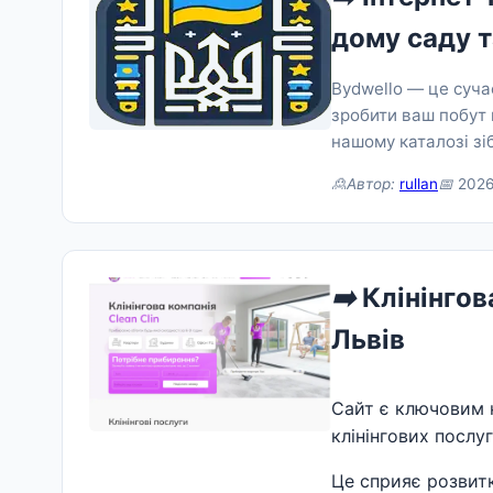
дому саду т
Bydwello — це суча
зробити ваш побут
нашому каталозі з
🙎Автор:
rullan
📅
2026
➡️
Клінінгова
Львів
Сайт є ключовим 
клінінгових послуг
Це сприяє розвитк