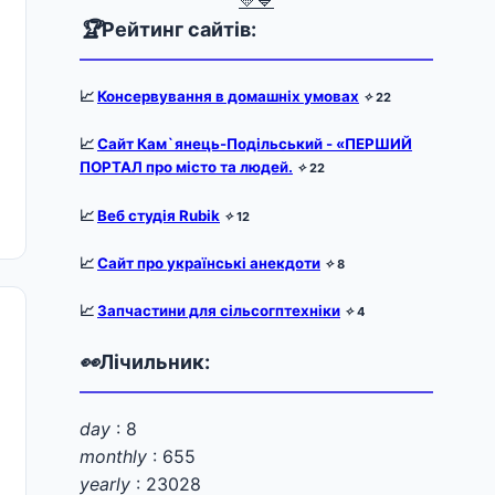
💛💙
🏆
Рейтинг сайтів:
📈
Консервування в домашніх умовах
✧
22
📈
Сайт Кам`янець-Подільський - «ПЕРШИЙ
ПОРТАЛ про місто та людей.
✧
22
📈
Веб студія Rubik
✧
12
📈
Сайт про українські анекдоти
✧
8
📈
Запчастини для сільсогптехніки
✧
4
👀
Лічильник:
day
: 8
monthly
: 655
yearly
: 23028