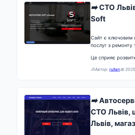
➡️
СТО Львів
Soft
Сайт є ключовим 
послуг з ремонту 
Це сприяє розвитк
🙎Автор:
rullan
📅
2025
➡️
Автосерві
СТО Львів, 
Львів, мага