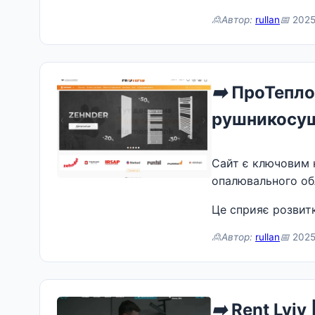
🙎Автор:
rullan
📅
2025
➡️
ПроТепло:
рушникосуш
Сайт є ключовим 
опалювального об
Це сприяє розвитк
🙎Автор:
rullan
📅
2025-
➡️
Rent Lviv