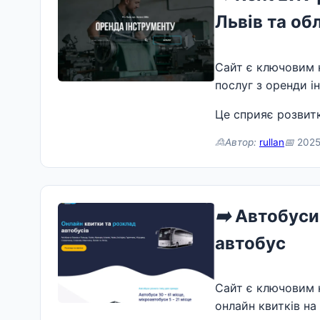
Львів та об
Сайт є ключовим 
послуг з оренди і
Це сприяє розвитк
🙎Автор:
rullan
📅
2025-
➡️
Автобуси 
автобус
Сайт є ключовим 
онлайн квитків на