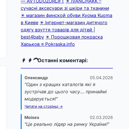
— AVTODOZORLIFT
✴️ IVANCHAKK –
сучасні аксесуари зі шкіри та тканини
✴️ магазин финской обуви Куома Kuoma
в Киеве
✴️ Інтернет-магазин дитячого
одягу взуття товарів для дітей |
best4baby
✴️ Порошковая покраска
Харьков ≡ Pokraska.info
👨 👩‍🦱
Останні коментарі:
Олександр
05.04.2026
"Один з кращих каталогів які я
зустрічав до цього часу.... принаймі
модерується!"
Читати на сторінці →
Moises
02.03.2026
"Це реально лідер на ринку України!"