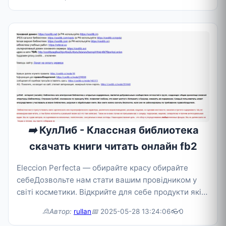
➡️
КулЛиб - Классная библиотека
скачать книги читать онлайн fb2
Eleccion Perfecta — обирайте красу обирайте
себеДозвольте нам стати вашим провідником у
світі косметики. Відкрийте для себе продукти які
підкреслять вашу природну красу �
🙎Автор:
rullan
📅
2025-05-28 13:24:06
👓
0