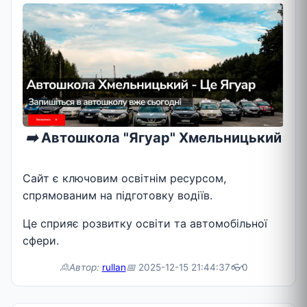
➡️
Автошкола "Ягуар" Хмельницький
Сайт є ключовим освітнім ресурсом,
спрямованим на підготовку водіїв.
Це сприяє розвитку освіти та автомобільної
сфери.
🙎Автор:
rullan
📅
2025-12-15 21:44:37
👓
0