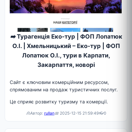
➡️
Турагенція Еко-тур | ФОП Лопатюк
О.І. | Хмельницький – Еко-тур | ФОП
Лопатюк О.І., тури в Карпати,
Закарпаття, новорі
Сайт є ключовим комерційним ресурсом,
спрямованим на продаж туристичних послуг.
Це сприяє розвитку туризму та комерції.
🙎Автор:
rullan
📅
2025-12-15 21:59:49
👓
0