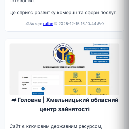
готової їжі.
Це сприяє розвитку комерції та сфери послуг.
🙎Автор:
rullan
📅
2025-12-15 16:10:44
👓
0
➡️
Головне | Хмельницький обласний
центр зайнятості
Сайт є ключовим державним ресурсом,