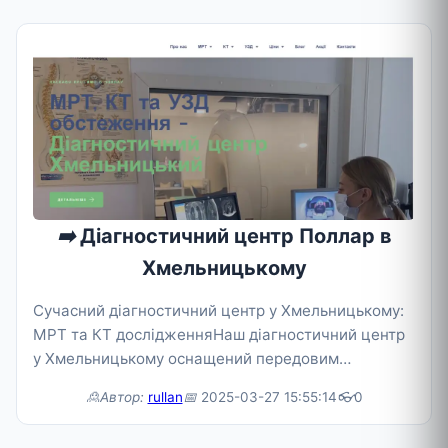
➡️
Діагностичний центр Поллар в
Хмельницькому
Сучасний діагностичний центр у Хмельницькому:
МРТ та КТ дослідженняНаш діагностичний центр
у Хмельницькому оснащений передовим
обладнанням для проведення МРТ та
🙎Автор:
rullan
📅
2025-03-27 15:55:14
👓
0