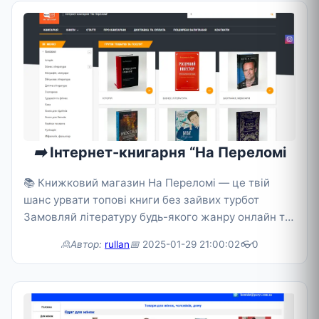
➡️
Інтернет-книгарня “На Переломі
📚 Книжковий магазин На Переломі — це твій
шанс урвати топові книги без зайвих турбот
Замовляй літературу будь-якого жанру онлайн та
отримуй доставку по всій Укра�
🙎Автор:
rullan
📅
2025-01-29 21:00:02
👓
0