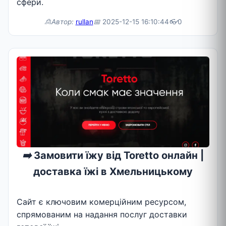
сфери.
🙎Автор:
rullan
📅
2025-12-15 16:10:44
👓
0
➡️
Замовити їжу від Toretto онлайн |
доставка їжі в Хмельницькому
Сайт є ключовим комерційним ресурсом,
спрямованим на надання послуг доставки