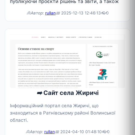
публікуючи проєкти рішень та звіти, а також
🙎Автор:
rullan
📅
2025-12-13 12:46:13
👓
0
➡️
Сайт села Жиричі
Інформаційний портал села Жиричі, що
знаходиться в Ратнівському районі Волинської
області.
🙎Автор:
rullan
📅
2024-04-10 01:48:10
👓
0