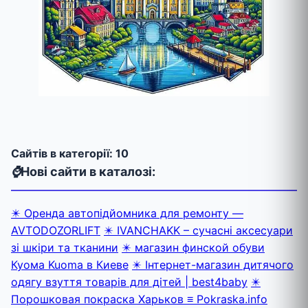
Cайтів в категорії: 10
⌚
Нові сайти в каталозі:
✴️ Оренда автопідйомника для ремонту —
AVTODOZORLIFT
✴️ IVANCHAKK – сучасні аксесуари
зі шкіри та тканини
✴️ магазин финской обуви
Куома Kuoma в Киеве
✴️ Інтернет-магазин дитячого
одягу взуття товарів для дітей | best4baby
✴️
Порошковая покраска Харьков ≡ Pokraska.info