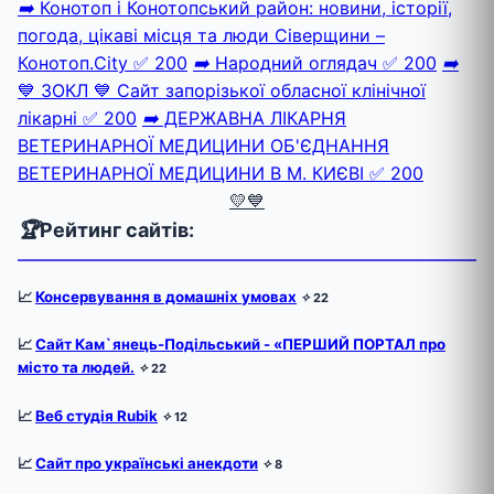
➡️
Конотоп і Конотопський район: новини, історії,
погода, цікаві місця та люди Сіверщини –
Конотоп.City
✅ 200
➡️
Народний оглядач
✅ 200
➡️
💙 ЗОКЛ 💙 Сайт запорізької обласної клінічної
лікарні
✅ 200
➡️
ДЕРЖАВНА ЛІКАРНЯ
ВЕТЕРИНАРНОЇ МЕДИЦИНИ ОБ'ЄДНАННЯ
ВЕТЕРИНАРНОЇ МЕДИЦИНИ В М. КИЄВІ
✅ 200
💛💙
🏆
Рейтинг сайтів:
📈
Консервування в домашніх умовах
✧
22
📈
Сайт Кам`янець-Подільський - «ПЕРШИЙ ПОРТАЛ про
місто та людей.
✧
22
📈
Веб студія Rubik
✧
12
📈
Сайт про українські анекдоти
✧
8