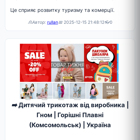
Це сприяє розвитку туризму та комерції.
🙎Автор:
rullan
📅
2025-12-15 21:48:12
👓
0
➡️
Дитячий трикотаж від виробника |
Гном | Горішні Плавні
(Комсомольськ) | Україна