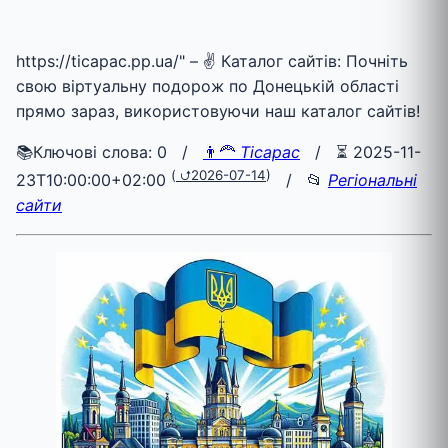
https://ticapac.pp.ua/" – ✌ Каталог сайтів: Почніть
свою віртуальну подорож по Донецькій області
прямо зараз, використовуючи наш каталог сайтів!
📚Ключові слова: 0 /
👨‍🦰
Ticapac
/
⏳ 2025-11-
(
⮍2026-07-14
)
23T10:00:00+02:00
/ 📂
Регіональні
сайти