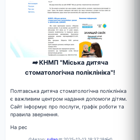
➡️
КНМП "Міська дитяча
стоматологічна поліклініка"!
Полтавська дитяча стоматологічна поліклініка
є важливим центром надання допомоги дітям.
Сайт інформує про послуги, графік роботи та
правила звернення.
На рес
🙎Автор:
rullan
📅
2025-12-13 18:37:18
👓
0