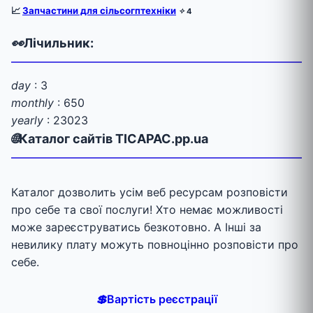
📈
Запчастини для сільсогптехніки
✧
4
👀
Лічильник:
day
: 3
monthly
: 650
yearly
: 23023
🌐
Каталог сайтів TICAPAC.pp.ua
Каталог дозволить усім веб ресурсам розповісти
про себе та свої послуги! Хто немає можливості
може зареєструватись безкотовно. А Інші за
невилику плату можуть повноцінно розповісти про
себе.
💲
Вартість реєстрації