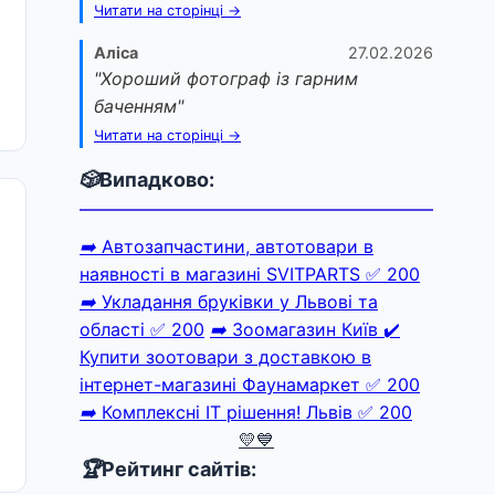
Читати на сторінці →
Аліса
27.02.2026
"Хороший фотограф із гарним
баченням"
Читати на сторінці →
🎲
Випадково:
➡️
Автозапчастини, автотовари в
наявності в магазині SVITPARTS
✅ 200
➡️
Укладання бруківки у Львові та
області
✅ 200
➡️
Зоомагазин Київ ✔️
Купити зоотовари з доставкою в
інтернет-магазині Фаунамаркет
✅ 200
➡️
Комплексні ІТ рішення! Львів
✅ 200
💛💙
🏆
Рейтинг сайтів: