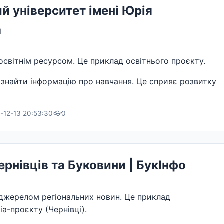
й університет імені Юрія
а
світнім ресурсом. Це приклад освітнього проєкту.
 знайти інформацію про навчання. Це сприяє розвитку
-12-13 20:53:30
👓
0
рнівців та Буковини | БукІнфо
джерелом регіональних новин. Це приклад
іа-проєкту (Чернівці).