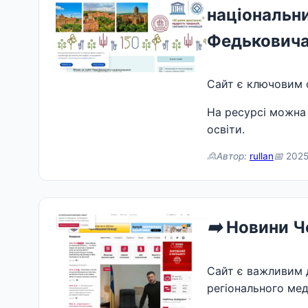
національни
Федькович
Сайт є ключовим о
На ресурсі можна
освіти.
🙎Автор:
rullan
📅
2025
➡️
Новини Че
Сайт є важливим 
регіонального мед