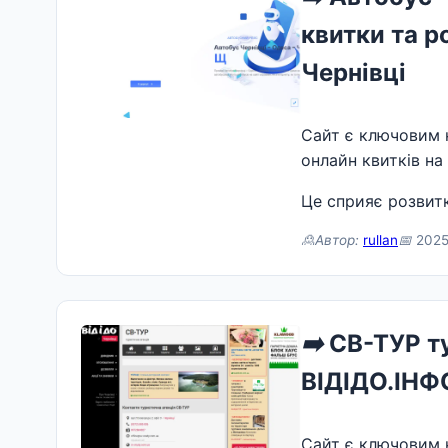
квитки та р
Чернівці
Сайт є ключовим 
онлайн квитків на
Це сприяє розвитк
🙎Автор:
rullan
📅
2025
➡️
СВ-ТУР ту
ВІДІДО.ІНФ
Сайт є ключовим 