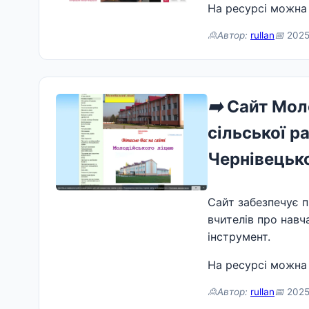
На ресурсі можна
🙎Автор:
rullan
📅
2025
➡️
Сайт Моло
сільської р
Чернівецько
Сайт забезпечує п
вчителів про нав
інструмент.
На ресурсі можна
🙎Автор:
rullan
📅
2025