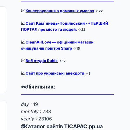
📈
Консервування в домашніх умовах
✧
22
📈
Сайт Кам`янець-Подільський - «ПЕРШИЙ
ПОРТАЛ про місто та людей.
✧
22
📈
CleanAirLove — офіційний магазин
очищувачів повітря Sharp
✧
15
📈
Веб студія Rubik
✧
12
📈
Сайт про українські анекдоти
✧
8
👀
Лічильник:
day
: 19
monthly
: 733
yearly
: 23106
🌐
Каталог сайтів TICAPAC.pp.ua