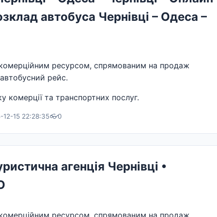
озклад автобуса Чернівці – Одеса –
комерційним ресурсом, спрямованим на продаж
 автобусний рейс.
у комерції та транспортних послуг.
-12-15 22:28:35
👓
0
ристична агенція Чернівці •
О
комерційним ресурсом, спрямованим на продаж