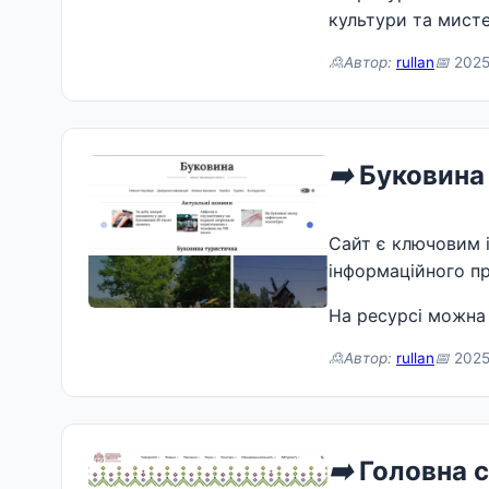
культури та мисте
🙎Автор:
rullan
📅
2025
➡️
Буковина 
Сайт є ключовим 
інформаційного пр
На ресурсі можна 
🙎Автор:
rullan
📅
2025
➡️
Головна с