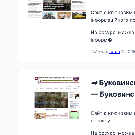
Сайт є ключовим 
інформаційного пр
На ресурсі можна 
інформ�
🙎Автор:
rullan
📅
2025
➡️
Буковинсь
— Буковинс
Сайт є ключовим 
проєкту.
На ресурсі можна