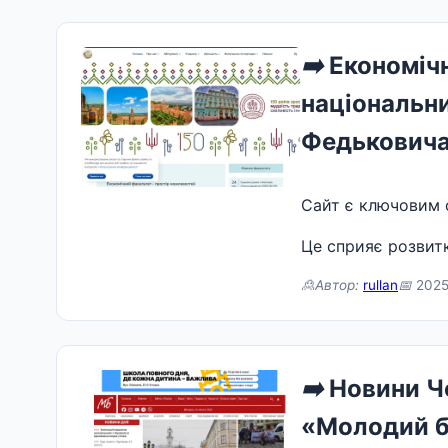
➡️
Економічн
національни
Федькович
Сайт є ключовим о
Це сприяє розвитк
🙎Автор:
rullan
📅
2025
➡️
Новини Че
«Молодий б