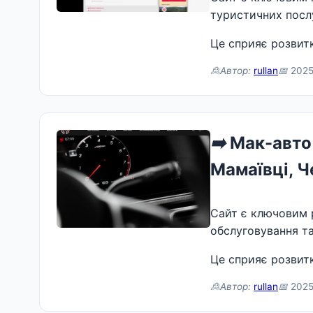
туристичних послу
Це сприяє розвитк
🙎Автор:
rullan
📅
2025-
➡️
Мак-авто 
Мамаївці, Ч
Сайт є ключовим 
обслуговування та
Це сприяє розвитк
🙎Автор:
rullan
📅
2025-