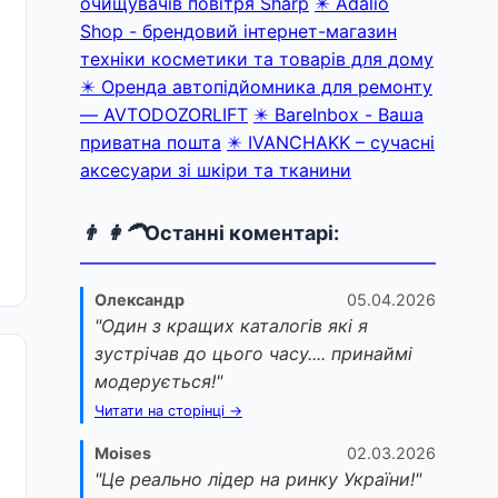
очищувачів повітря Sharp
✴️ Adalio
Shop - брендовий інтернет-магазин
техніки косметики та товарів для дому
✴️ Оренда автопідйомника для ремонту
— AVTODOZORLIFT
✴️ BareInbox - Ваша
приватна пошта
✴️ IVANCHAKK – сучасні
аксесуари зі шкіри та тканини
👨 👩‍🦱
Останні коментарі:
Олександр
05.04.2026
"Один з кращих каталогів які я
зустрічав до цього часу.... принаймі
модерується!"
Читати на сторінці →
Moises
02.03.2026
"Це реально лідер на ринку України!"