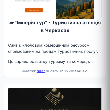
➡️
"Імперія тур" - Туристична агенція
в Черкасах
Сайт є ключовим комерційним ресурсом,
спрямованим на продаж туристичних послуг.
Це сприяє розвитку туризму та комерції.
🙎Автор:
rullan
📅
2025-12-15 21:59:49
👓
0