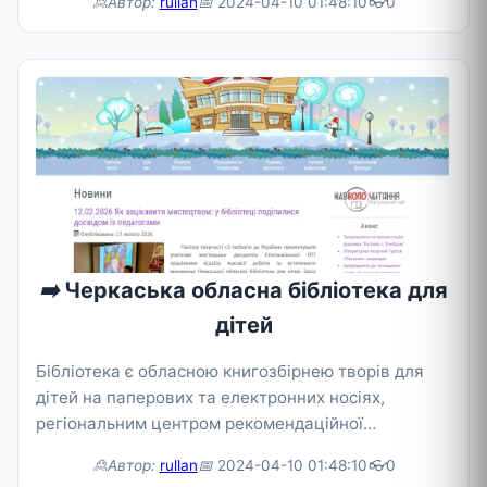
🙎Автор:
rullan
📅
2024-04-10 01:48:10
👓
0
➡️
Черкаська обласна бібліотека для
дітей
Бібліотека є обласною книгозбірнею творів для
дітей на паперових та електронних носіях,
регіональним центром рекомендаційної
краєзнавчої бібліографії для дітей,
🙎Автор:
rullan
📅
2024-04-10 01:48:10
👓
0