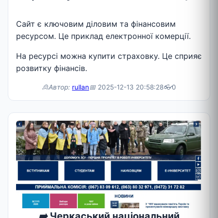
Сайт є ключовим діловим та фінансовим
ресурсом. Це приклад електронної комерції.
На ресурсі можна купити страховку. Це сприяє
розвитку фінансів.
🙎Автор:
rullan
📅
2025-12-13 20:58:28
👓
0
➡️
Черкаський національний