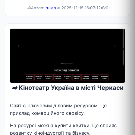
🙎Автор:
rullan
📅
2025-12-15 16:07:12
👓
0
➡️
Кінотеатр Україна в місті Черкаси
Сайт є ключовим діловим ресурсом. Це
приклад комерційного сервісу.
На ресурсі можна купити квитки. Це сприяє
розвитку кіноіндустрії та бізнесу.