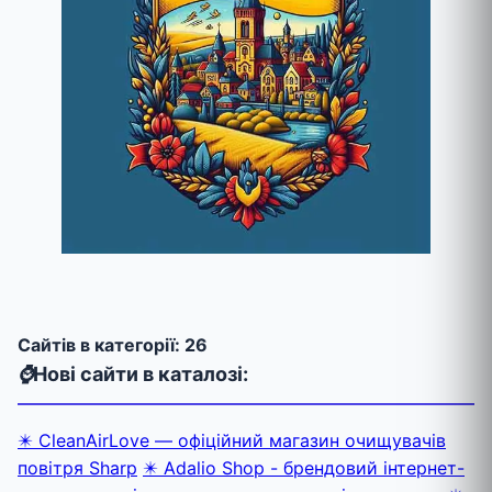
Cайтів в категорії: 26
⌚
Нові сайти в каталозі:
✴️ CleanAirLove — офіційний магазин очищувачів
повітря Sharp
✴️ Adalio Shop - брендовий інтернет-