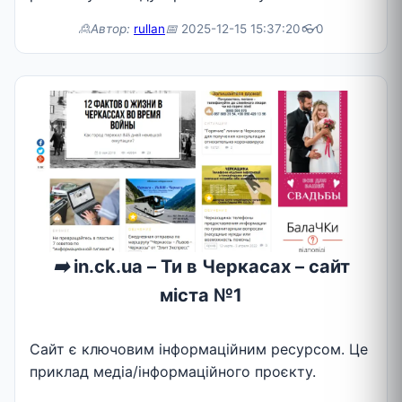
🙎Автор:
rullan
📅
2025-12-15 15:37:20
👓
0
➡️
in.ck.ua – Ти в Черкасах – сайт
міста №1
Сайт є ключовим інформаційним ресурсом. Це
приклад медіа/інформаційного проєкту.