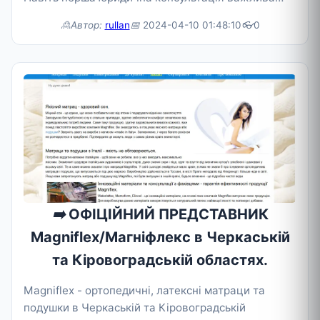
для нас!
🙎Автор:
rullan
📅
2024-04-10 01:48:10
👓
0
➡️
ОФІЦІЙНИЙ ПРЕДСТАВНИК
Magniflex/Магніфлекс в Черкаській
та Кіровоградській областях.
Magniflex - ортопедичні, латексні матраци та
подушки в Черкаській та Кіровоградській