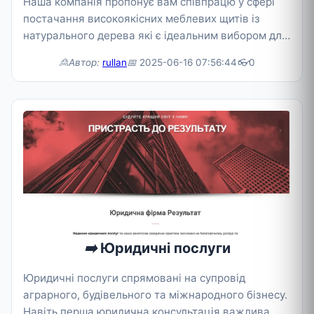
Наша компанія пропонує вам співпрацю у сфері
постачання високоякісних меблевих щитів із
натурального дерева які є ідеальним вибором для
виробництва меблів оздоб�
🙎Автор:
rullan
📅
2025-06-16 07:56:44
👓
0
➡️
Юридичні послуги
Юридичні послуги спрямовані на супровід
аграрного, будівельного та міжнародного бізнесу.
Навіть перша юридична консультація важлива