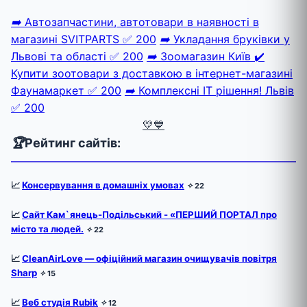
➡️
Автозапчастини, автотовари в наявності в
магазині SVITPARTS
✅ 200
➡️
Укладання бруківки у
Львові та області
✅ 200
➡️
Зоомагазин Київ ✔️
Купити зоотовари з доставкою в інтернет-магазині
Фаунамаркет
✅ 200
➡️
Комплексні ІТ рішення! Львів
✅ 200
💛💙
🏆
Рейтинг сайтів:
📈
Консервування в домашніх умовах
✧
22
📈
Сайт Кам`янець-Подільський - «ПЕРШИЙ ПОРТАЛ про
місто та людей.
✧
22
📈
CleanAirLove — офіційний магазин очищувачів повітря
Sharp
✧
15
📈
Веб студія Rubik
✧
12