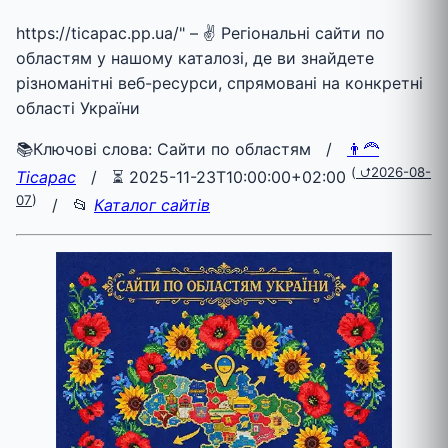
https://ticapac.pp.ua/" – ✌ Регіональні сайти по
областям у нашому каталозі, де ви знайдете
різноманітні веб-ресурси, спрямовані на конкретні
області України
📚Ключові слова: Сайти по областям /
👨‍🦰
(
⮍2026-08-
Ticapac
/
⏳ 2025-11-23T10:00:00+02:00
07
)
/ 📂
Каталог сайтів