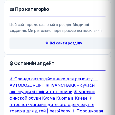
📖 Про категорію
Цей сайт представлений в розділі
Медичні
видання
. Ми ретельно перевіряємо всі посилання.
📂 Всі сайти розділу
⌚ Останній апдейт
✴️ Оренда автопідйомника для ремонту —
AVTODOZORLIFT
✴️ IVANCHAKK – сучасні
аксесуари зі шкіри та тканини
✴️ магазин
финской обуви Куома Kuoma в Киеве
✴️
Інтернет-магазин дитячого одягу взуття
товарів для дітей | best4baby
✴️ Порошковая