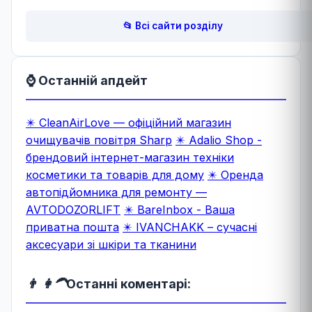
📂 Всі сайти розділу
⌚ Останній апдейт
✴️ CleanAirLove — офіційний магазин
очищувачів повітря Sharp
✴️ Adalio Shop -
брендовий інтернет-магазин техніки
косметики та товарів для дому
✴️ Оренда
автопідйомника для ремонту —
AVTODOZORLIFT
✴️ BareInbox - Ваша
приватна пошта
✴️ IVANCHAKK – сучасні
аксесуари зі шкіри та тканини
👨 👩‍🦱
Останні коментарі: