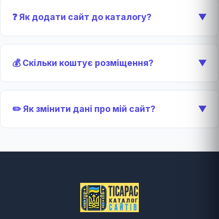
❓ Як додати сайт до каталогу?
▼
💰 Скільки коштує розміщення?
▼
✏️ Як змінити дані про мій сайт?
▼