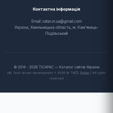
Контактна інформація
Email: rullan.in.ua@gmail.com
Україна, Хмельницька область, м. Кам'янець-
Подільський
© 2014 - 2026 TICAPAC — Каталог сайтів України
(☬) Tech-driven development ☥ 2026 © TM͡๏̯͡๏
Rullan
| All rights
reserved