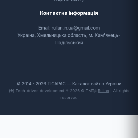
Контактна інформація
Email: rullan.in.ua@gmail.com
Україна, Хмельницька область, м. Кам'янець-
Подільський
© 2014 - 2026 TICAPAC — Каталог сайтів України
(☬) Tech-driven development ☥ 2026 © TM͡๏̯͡๏
Rullan
| All rights
reserved