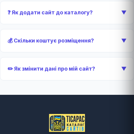
❓ Як додати сайт до каталогу?
▼
💰 Скільки коштує розміщення?
▼
✏️ Як змінити дані про мій сайт?
▼