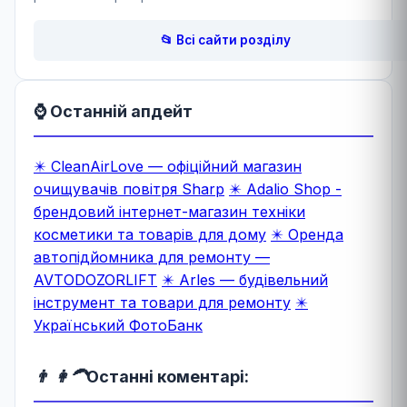
📂 Всі сайти розділу
⌚ Останній апдейт
✴️ CleanAirLove — офіційний магазин
очищувачів повітря Sharp
✴️ Adalio Shop -
брендовий інтернет-магазин техніки
косметики та товарів для дому
✴️ Оренда
автопідйомника для ремонту —
AVTODOZORLIFT
✴️ Arles — будівельний
інструмент та товари для ремонту
✴️
Український ФотоБанк
👨 👩‍🦱
Останні коментарі: