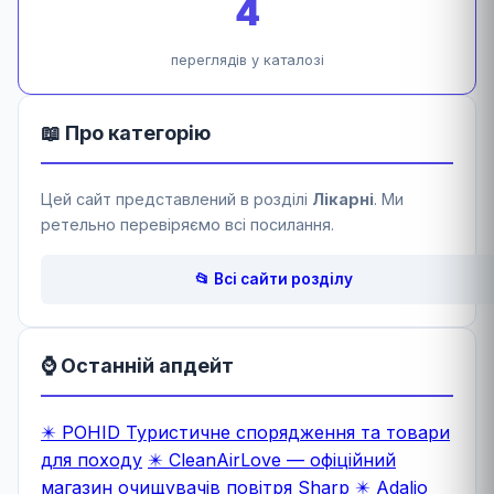
4
переглядів у каталозі
📖 Про категорію
Цей сайт представлений в розділі
Лікарні
. Ми
ретельно перевіряємо всі посилання.
📂 Всі сайти розділу
⌚ Останній апдейт
✴️ POHID Туристичне спорядження та товари
для походу
✴️ CleanAirLove — офіційний
магазин очищувачів повітря Sharp
✴️ Adalio