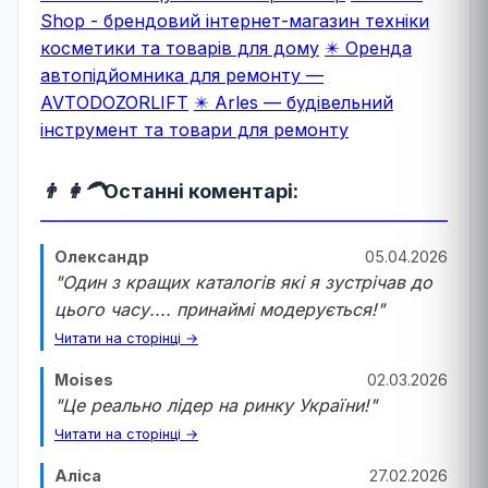
Shop - брендовий інтернет-магазин техніки
косметики та товарів для дому
✴️ Оренда
автопідйомника для ремонту —
AVTODOZORLIFT
✴️ Arles — будівельний
інструмент та товари для ремонту
👨 👩‍🦱
Останні коментарі:
Олександр
05.04.2026
"Один з кращих каталогів які я зустрічав до
цього часу.... принаймі модерується!"
Читати на сторінці →
Moises
02.03.2026
"Це реально лідер на ринку України!"
Читати на сторінці →
Аліса
27.02.2026