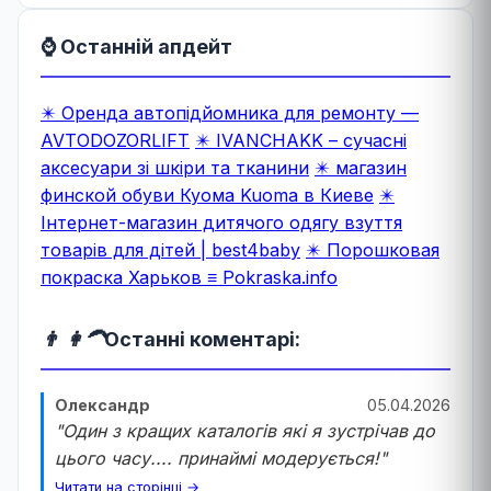
⌚ Останній апдейт
✴️ Оренда автопідйомника для ремонту —
AVTODOZORLIFT
✴️ IVANCHAKK – сучасні
аксесуари зі шкіри та тканини
✴️ магазин
финской обуви Куома Kuoma в Киеве
✴️
Інтернет-магазин дитячого одягу взуття
товарів для дітей | best4baby
✴️ Порошковая
покраска Харьков ≡ Pokraska.info
👨 👩‍🦱
Останні коментарі:
Олександр
05.04.2026
"Один з кращих каталогів які я зустрічав до
цього часу.... принаймі модерується!"
Читати на сторінці →