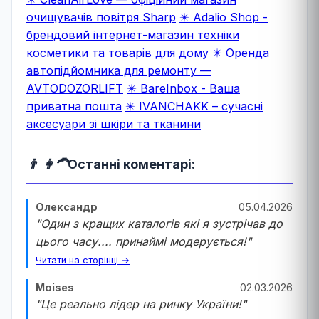
очищувачів повітря Sharp
✴️ Adalio Shop -
брендовий інтернет-магазин техніки
косметики та товарів для дому
✴️ Оренда
автопідйомника для ремонту —
AVTODOZORLIFT
✴️ BareInbox - Ваша
приватна пошта
✴️ IVANCHAKK – сучасні
аксесуари зі шкіри та тканини
👨 👩‍🦱
Останні коментарі:
Олександр
05.04.2026
"Один з кращих каталогів які я зустрічав до
цього часу.... принаймі модерується!"
Читати на сторінці →
Moises
02.03.2026
"Це реально лідер на ринку України!"