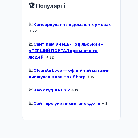
🏆 Популярні
📈
Консервування в домашніх умовах
✧
22
📈
Сайт Кам`янець-Подільський -
«ПЕРШИЙ ПОРТАЛ про місто та
людей.
✧
22
📈
CleanAirLove — офіційний магазин
очищувачів повітря Sharp
✧
15
📈
Веб студія Rubik
✧
12
📈
Сайт про українські анекдоти
✧
8