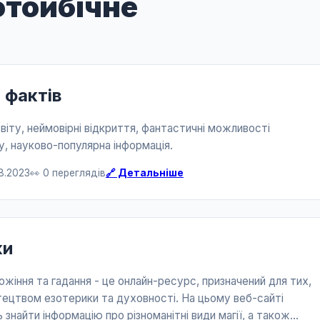
отойбічне
х фактів
 світу, неймовірні відкриття, фантастичні можливості
у, науково-популярна інформація.
8.2023
👀 0 переглядів
🔗 Детальніше
ки
ожіння та гадання - це онлайн-ресурс, призначений для тих,
тецтвом езотерики та духовності. На цьому веб-сайті
знайти інформацію про різноманітні види магії, а також