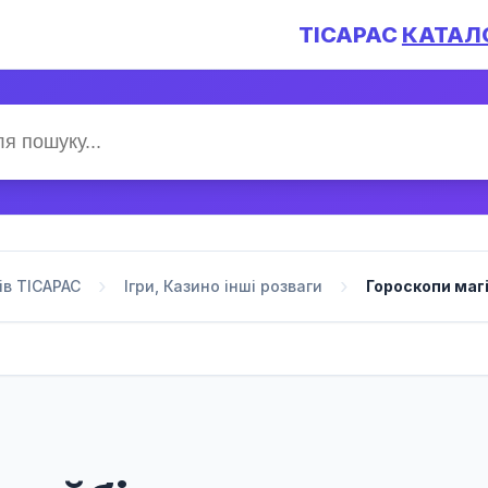
TICAPAC
КАТАЛ
ів TICAPAC
Ігри, Казино інші розваги
Гороскопи маг