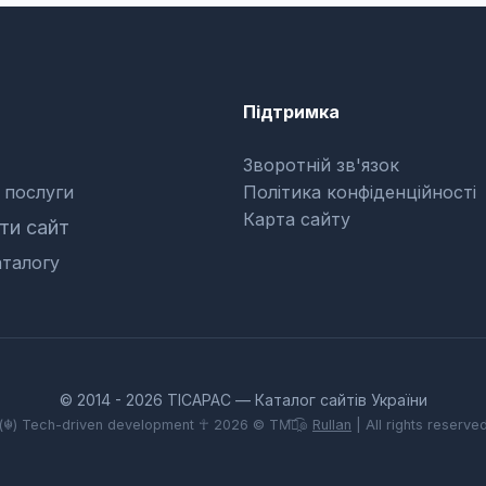
Підтримка
Зворотній зв'язок
 послуги
Політика конфіденційності
Карта сайту
и сайт
талогу
© 2014 - 2026 TICAPAC — Каталог сайтів України
(☬) Tech-driven development ☥ 2026 © TM͡๏̯͡๏
Rullan
| All rights reserve