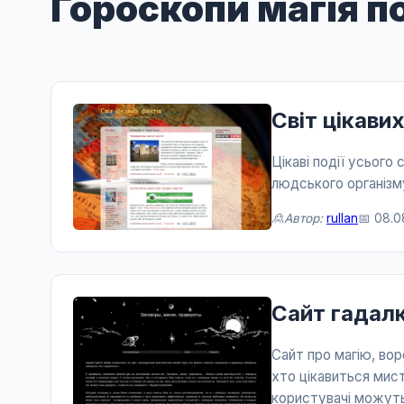
Гороскопи магія п
Світ цікави
Цікаві події усього
людського організм
🙎Автор:
rullan
📅 08.0
Сайт гадал
Сайт про магію, вор
хто цікавиться мис
користувачі можуть 