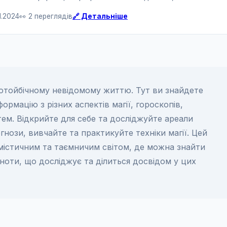
1.2024
👀 2 переглядів
🔗 Детальніше
 потойбічному невідомому життю. Тут ви знайдете
ормацію з різних аспектів магії, гороскопів,
тем. Відкрийте для себе та досліджуйте ареали
гнози, вивчайте та практикуйте техніки магії. Цей
 містичним та таємничим світом, де можна знайти
ьноти, що досліджує та ділиться досвідом у цих