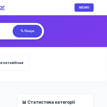
ОГ
МЕНЮ
🔍 Пошук
ія потойбічне
📊 Статистика категорії