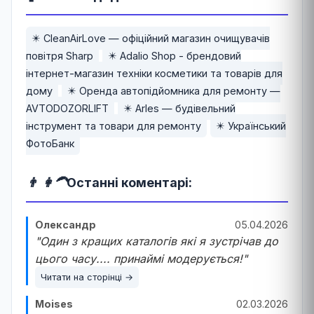
✴️ CleanAirLove — офіційний магазин очищувачів
повітря Sharp
✴️ Adalio Shop - брендовий
інтернет-магазин техніки косметики та товарів для
дому
✴️ Оренда автопідйомника для ремонту —
AVTODOZORLIFT
✴️ Arles — будівельний
інструмент та товари для ремонту
✴️ Український
ФотоБанк
👨 👩‍🦱
Останні коментарі:
Олександр
05.04.2026
"Один з кращих каталогів які я зустрічав до
цього часу.... принаймі модерується!"
Читати на сторінці →
Moises
02.03.2026