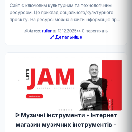
Сайт є ключовим культурним та технологічним
ресурсом. Це приклад соціального/культурного
проєкту. На ресурсі можна знайти інформацію про
локалізацію. Це сприяє розвитку культури та
🙎Автор:
rullan
📅 13.12.2025
👀 0 переглядів
технологій.
🔗 Детальніше
ᐉ Музичні інструменти • Інтернет
магазин музичних інструментів -