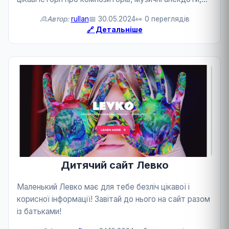
музичні ігри ...
🙎Автор:
rullan
📅 30.05.2024
👀 0 переглядів
🔗 Детальніше
Дитячий сайт Левко
Маленький Левко має для тебе безліч цікавої і
корисної інформації! Завітай до нього на сайт разом
із батьками!