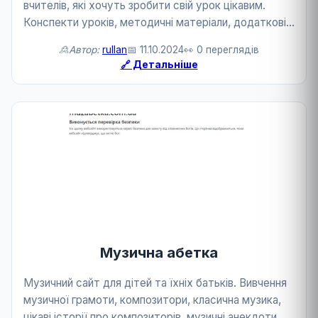
вчителів, які хочуть зробити свій урок цікавим.
Конспекти уроків, методичні матеріали, додаткові
матеріали для читання, географічні ігри, конкурси та
🙎Автор:
rullan
📅 11.10.2024
👀 0 переглядів
розваги.
🔗 Детальніше
Музична абетка
Музичний сайт для дітей та їхніх батьків. Вивчення
музичної грамоти, композитори, класична музика,
цікаві історії про композиторів, музичні анекдоти,