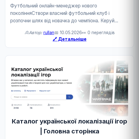
Футбольний онлайн-менеджер нового
поколінняСтвори власний футбольний клуб і
розпочни шлях від новачка до чемпіона. Керуй
складом розвивай гравців бери участь у
🙎Автор:
rullan
📅 10.05.2026
👀 0 переглядів
трансферах та підбирай тактику під кожного
🔗 Детальніше
суперника.🌍 Змагайся з тисячами р...
Каталог української локалізації ігор
| Головна сторінка