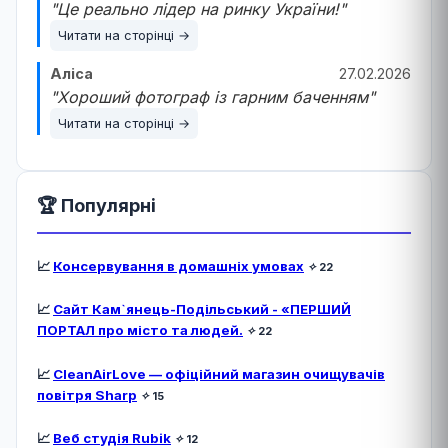
"Це реально лідер на ринку України!"
Читати на сторінці →
Аліса
27.02.2026
"Хороший фотограф із гарним баченням"
Читати на сторінці →
🏆 Популярні
📈
Консервування в домашніх умовах
✧
22
📈
Сайт Кам`янець-Подільський - «ПЕРШИЙ
ПОРТАЛ про місто та людей.
✧
22
📈
CleanAirLove — офіційний магазин очищувачів
повітря Sharp
✧
15
📈
Веб студія Rubik
✧
12