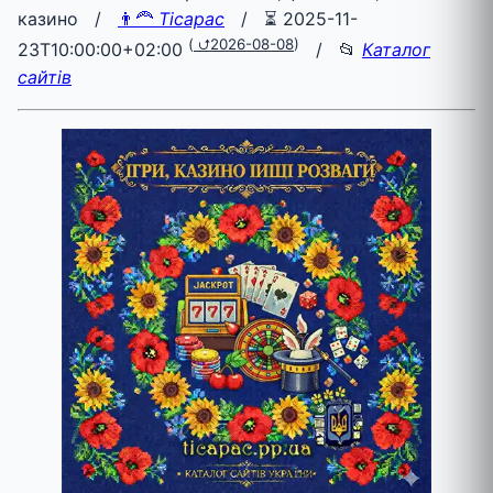
казино /
👨‍🦰
Ticapac
/
⏳ 2025-11-
(
⮍2026-08-08
)
23T10:00:00+02:00
/ 📂
Каталог
сайтів