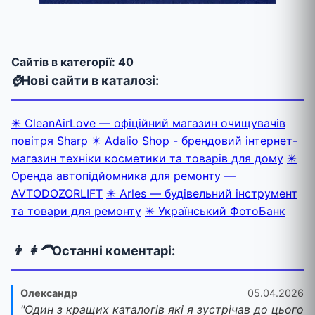
Cайтів в категорії: 40
⌚
Нові сайти в каталозі:
✴️ CleanAirLove — офіційний магазин очищувачів
повітря Sharp
✴️ Adalio Shop - брендовий інтернет-
магазин техніки косметики та товарів для дому
✴️
Оренда автопідйомника для ремонту —
AVTODOZORLIFT
✴️ Arles — будівельний інструмент
та товари для ремонту
✴️ Український ФотоБанк
👨 👩‍🦱
Останні коментарі:
Олександр
05.04.2026
"Один з кращих каталогів які я зустрічав до цього