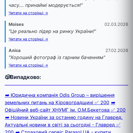
часу.... принаймі модерується!"
Читати на сторінці →
Moises
02.03.2026
"Це реально лідер на ринку України!"
Читати на сторінці →
Аліса
27.02.2026
"Хороший фотограф із гарним баченням"
Читати на сторінці →
🎲
Випадково:
➡️
Юридична компанія Odis Group – вирішення
земельних питань на Кіровоградщині
✅ 200
➡️
Офіційний веб-сайт ХНУМГ ім. О.М.Бекетова
✅ 200
➡️
Новини України за останню годину на Главред.
Актуальні новини в світі за сьогодні - Главред
✅
200
➡️
Страховий сервіс Parasol.UA - купити