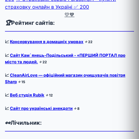
страховку онлайн в Україні
✅ 200
💛💙
🏆
Рейтинг сайтів:
📈
Консервування в домашніх умовах
✧
22
📈
Сайт Кам`янець-Подільський - «ПЕРШИЙ ПОРТАЛ про
місто та людей.
✧
22
📈
CleanAirLove — офіційний магазин очищувачів повітря
Sharp
✧
15
📈
Веб студія Rubik
✧
12
📈
Сайт про українські анекдоти
✧
8
👀
Лічильник: