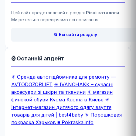
Цей сайт представлений в розділі
Різні каталоги
.
Ми ретельно перевіряємо всі посилання.
📂 Всі сайти розділу
⌚ Останній апдейт
✴️ Оренда автопідйомника для ремонту —
AVTODOZORLIFT
✴️ IVANCHAKK – сучасні
аксесуари зі шкіри та тканини
✴️ магазин
финской обуви Куома Kuoma в Киеве
✴️
Інтернет-магазин дитячого одягу взуття
товарів для дітей | best4baby
✴️ Порошковая
покраска Харьков ≡ Pokraska.info