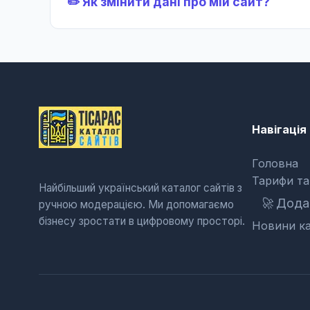
✏️ Як змінити дані про мій сайт?
Навігація
Головна
Тарифи та
Найбільший український каталог сайтів з
🚀
Додат
ручною модерацією. Ми допомагаємо
бізнесу зростати в цифровому просторі.
Новини ка