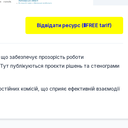
Відвідати ресурс (🚦FREE tarif)
 що забезпечує прозорість роботи
 Тут публікуються проєкти рішень та стенограми
стійних комісій, що сприяє ефективній взаємодії