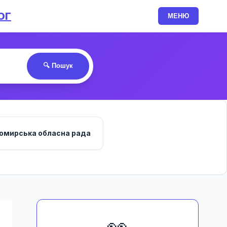
ОГ
МЕНЮ
🔍 Пошук
омирська обласна рада
👀