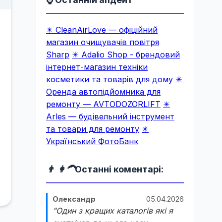
✴️ CleanAirLove — офіційний
магазин очищувачів повітря
Sharp
✴️ Adalio Shop - брендовий
інтернет-магазин техніки
косметики та товарів для дому
✴️
Оренда автопідйомника для
ремонту — AVTODOZORLIFT
✴️
Arles — будівельний інструмент
та товари для ремонту
✴️
Український ФотоБанк
👨 👩‍🦱
Останні коментарі:
Олександр
05.04.2026
"Один з кращих каталогів які я