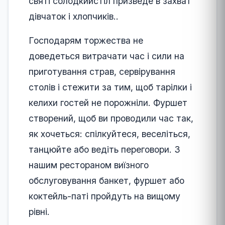
святі солодкийстіл призведе в захват
дівчаток і хлопчиків..
Господарям торжества не
доведеться витрачати час і сили на
приготування страв, сервірування
столів і стежити за тим, щоб тарілки і
келихи гостей не порожніли. Фуршет
створений, щоб ви проводили час так,
як хочеться: спілкуйтеся, веселіться,
танцюйте або ведіть переговори. З
нашим рестораном виїзного
обслуговування банкет, фуршет або
коктейль-паті пройдуть на вищому
рівні.