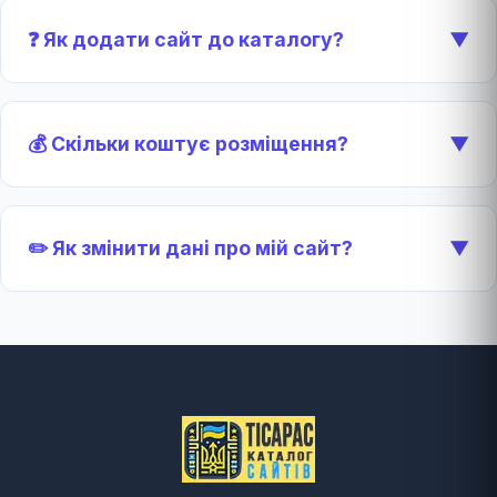
❓ Як додати сайт до каталогу?
▼
💰 Скільки коштує розміщення?
▼
✏️ Як змінити дані про мій сайт?
▼