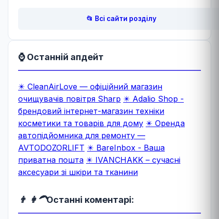
📂 Всі сайти розділу
⌚ Останній апдейт
✴️ CleanAirLove — офіційний магазин
очищувачів повітря Sharp
✴️ Adalio Shop -
брендовий інтернет-магазин техніки
косметики та товарів для дому
✴️ Оренда
автопідйомника для ремонту —
AVTODOZORLIFT
✴️ BareInbox - Ваша
приватна пошта
✴️ IVANCHAKK – сучасні
аксесуари зі шкіри та тканини
👨 👩‍🦱
Останні коментарі: