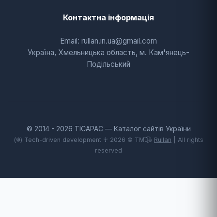
Контактна інформація
Email: rullan.in.ua@gmail.com
Україна, Хмельницька область, м. Кам'янець-
Подільський
© 2014 - 2026 TICAPAC — Каталог сайтів України
(☬) Tech-driven development ☥ 2026 © TM͡๏̯͡๏
Rullan
| All rights
reserved