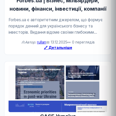
Forbes.ua | Бізнес, мільярдери,
новини, фінанси, інвестиції, компанії
Forbes.ua є авторитетним джерелом, що формує
порядок денний для українського бізнесу та
інвесторів. Видання відоме своїми глибокими
інтерв'ю та профайлами ключових фігур економіки,
🙎Автор:
rullan
📅 13.12.2025
👀 0 переглядів
а також об'єктивним висвітленням ринкових
🔗 Детальніше
тенденцій. Рес...