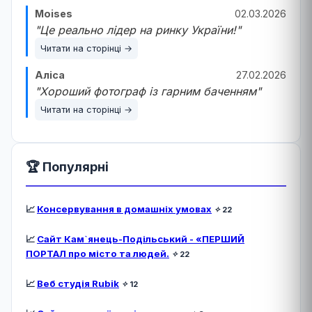
Moises
02.03.2026
"Це реально лідер на ринку України!"
Читати на сторінці →
Аліса
27.02.2026
"Хороший фотограф із гарним баченням"
Читати на сторінці →
🏆 Популярні
📈
Консервування в домашніх умовах
✧
22
📈
Сайт Кам`янець-Подільський - «ПЕРШИЙ
ПОРТАЛ про місто та людей.
✧
22
📈
Веб студія Rubik
✧
12