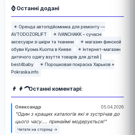
⌚ Останні додані
✴️ Оренда автопідйомника для ремонту —
AVTODOZORLIFT
✴️ IVANCHAKK – сучасні
аксесуари зі шкіри та тканини
✴️ магазин финской
обуви Куома Kuoma в Киеве
✴️ Інтернет-магазин
дитячого одягу взуття товарів для дітей |
best4baby
✴️ Порошковая покраска Харьков ≡
Pokraska.info
👨 👩‍🦱
Останні коментарі:
Олександр
05.04.2026
"Один з кращих каталогів які я зустрічав до
цього часу.... принаймі модерується!"
Читати на сторінці →