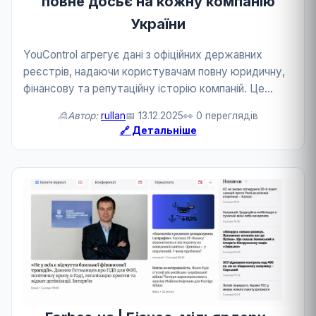
повне досьє на кожну компанію
України
YouControl агрегує дані з офіційних державних
реєстрів, надаючи користувачам повну юридичну,
фінансову та репутаційну історію компаній. Це
незамінний інструмент для забезпечення
🙎Автор:
rullan
📅 13.12.2025
👀 0 переглядів
прозорості бізнесу. Система дозволяє оперативно
🔗 Детальніше
відстежуват...