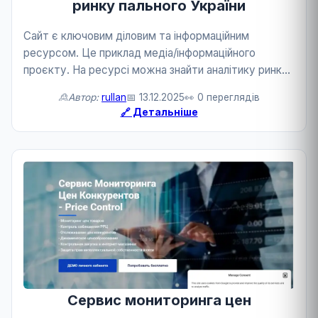
ринку пального України
Сайт є ключовим діловим та інформаційним
ресурсом. Це приклад медіа/інформаційного
проєкту. На ресурсі можна знайти аналітику ринку.
Це сприяє розвитку енергетики та бізнесу.
🙎Автор:
rullan
📅 13.12.2025
👀 0 переглядів
🔗 Детальніше
Сервис мониторинга цен