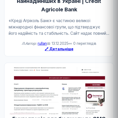
найнадійніших в Україні | Credit
Agricole Bank
«Креді Агріколь Банк» є частиною великої
міжнародної фінансової групи, що підтверджує
його надійність та стабільність. Сайт надає повний
спектр інформації для вибору депозитів, кредитів
🙎Автор:
rullan
📅 13.12.2025
👀 0 переглядів
та інших фінансових послуг. Ресурс містить
🔗 Детальніше
зручний ...