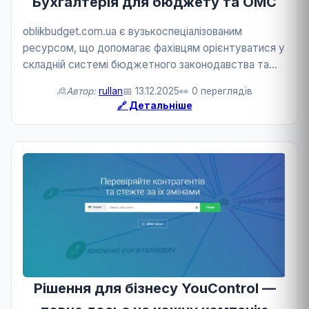
Бухгалтерія для бюджету та ОМС
oblikbudget.com.ua є вузькоспеціалізованим
ресурсом, що допомагає фахівцям орієнтуватися у
складній системі бюджетного законодавства та
обліку. Це критично важливо для фінансової
🙎Автор:
rullan
📅 13.12.2025
👀 0 переглядів
прозорості та ефективності використання
🔗 Детальніше
державних коштів. ...
Рішення для бізнесу YouControl —