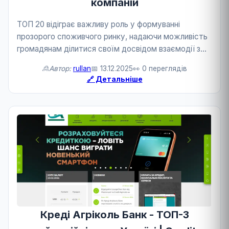
компаній
ТОП 20 відіграє важливу роль у формуванні
прозорого споживчого ринку, надаючи можливість
громадянам ділитися своїм досвідом взаємодії з
компаніями. Це сприяє підвищенню якості
🙎Автор:
rullan
📅 13.12.2025
👀 0 переглядів
обслуговування. Сайт містить зручний пошук та
🔗 Детальніше
фільтри, що доз...
Креді Агріколь Банк - ТОП-3