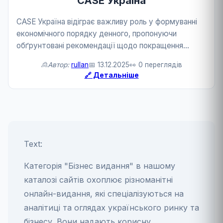
CASE Україна
CASE Україна відіграє важливу роль у формуванні
економічного порядку денного, пропонуючи
обґрунтовані рекомендації щодо покращення
інвестиційного клімату, податкової та бюджетної
🙎Автор:
rullan
📅 13.12.2025
👀 0 переглядів
політики. Їхні звіти та аналітика користуються
🔗 Детальніше
повагою сер...
Text:
Категорія "Бізнес видання" в нашому
каталозі сайтів охоплює різноманітні
онлайн-видання, які спеціалізуються на
аналітиці та оглядах українського ринку та
бізнесу. Вони надають корисну