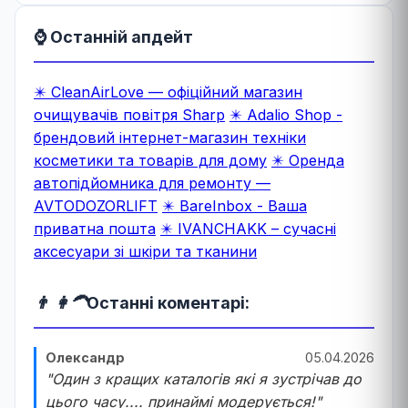
⌚ Останній апдейт
✴️ CleanAirLove — офіційний магазин
очищувачів повітря Sharp
✴️ Adalio Shop -
брендовий інтернет-магазин техніки
косметики та товарів для дому
✴️ Оренда
автопідйомника для ремонту —
AVTODOZORLIFT
✴️ BareInbox - Ваша
приватна пошта
✴️ IVANCHAKK – сучасні
аксесуари зі шкіри та тканини
👨 👩‍🦱
Останні коментарі:
Олександр
05.04.2026
"Один з кращих каталогів які я зустрічав до
цього часу.... принаймі модерується!"