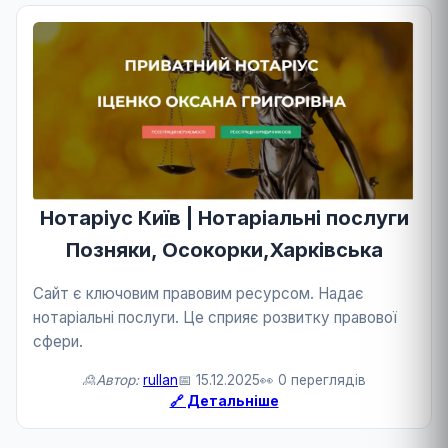
Нотаріус Київ | Нотаріальні послуги
Позняки, Осокорки,Харківська
Сайт є ключовим правовим ресурсом. Надає
нотаріальні послуги. Це сприяє розвитку правової
сфери.
🙎Автор:
rullan
📅 15.12.2025
👀 0 переглядів
🔗 Детальніше