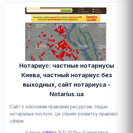
Нотариус: частные нотариусы
Киева, частный нотариус без
выходных, сайт нотариуса -
Notarius.ua
Сайт є ключовим правовим ресурсом. Надає
нотаріальні послуги. Це сприяє розвитку правової
сфери.
🙎Автор:
rullan
📅 15.12.2025
👀 0 переглядів