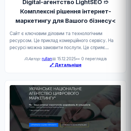
Digital-агентство LightSEO ➱
Комплексні рішення інтернет-
маркетингу для Вашого бізнесу<
Сайт є ключовим діловим та технологічним
ресурсом. Це приклад комерційного сервісу. На
ресурсі можна замовити послуги. Це сприяє
розвитку бізнесу та технологій.
🙎Автор:
rullan
📅 15.12.2025
👀 0 переглядів
🔗 Детальніше