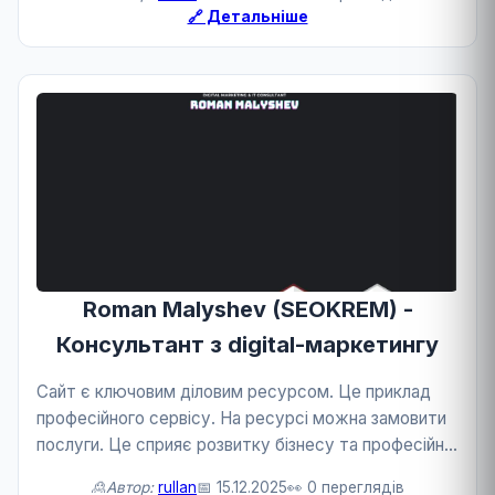
🔗 Детальніше
Roman Malyshev (SEOKREM) -
Консультант з digital-маркетингу
Сайт є ключовим діловим ресурсом. Це приклад
професійного сервісу. На ресурсі можна замовити
послуги. Це сприяє розвитку бізнесу та професійної
сфери.
🙎Автор:
rullan
📅 15.12.2025
👀 0 переглядів