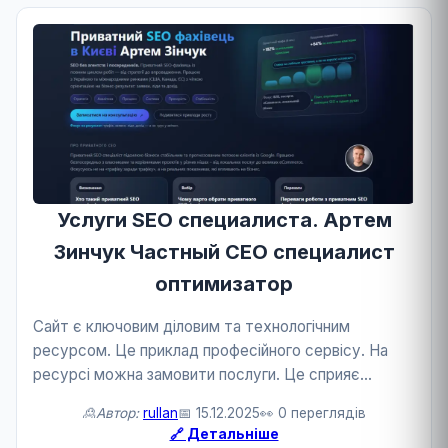
Услуги SEO специалиста. Артем
Зинчук Частный СЕО специалист
оптимизатор
Сайт є ключовим діловим та технологічним
ресурсом. Це приклад професійного сервісу. На
ресурсі можна замовити послуги. Це сприяє
розвитку бізнесу та технологій.
🙎Автор:
rullan
📅 15.12.2025
👀 0 переглядів
🔗 Детальніше