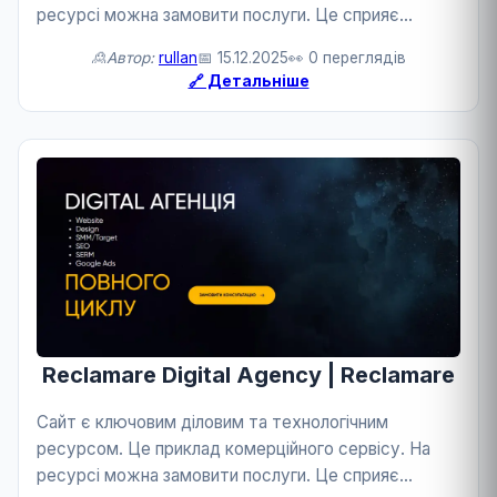
ресурсі можна замовити послуги. Це сприяє
розвитку бізнесу та технологій.
🙎Автор:
rullan
📅 15.12.2025
👀 0 переглядів
🔗 Детальніше
Reclamare Digital Agency | Reclamare
Сайт є ключовим діловим та технологічним
ресурсом. Це приклад комерційного сервісу. На
ресурсі можна замовити послуги. Це сприяє