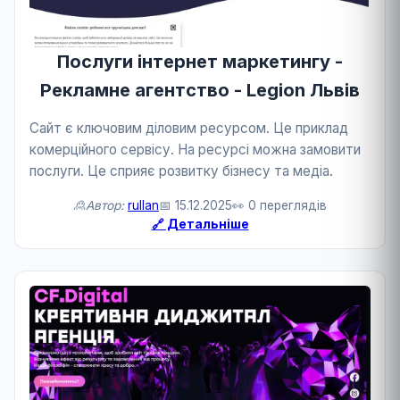
Послуги інтернет маркетингу -
Рекламне агентство - Legion Львів
Сайт є ключовим діловим ресурсом. Це приклад
комерційного сервісу. На ресурсі можна замовити
послуги. Це сприяє розвитку бізнесу та медіа.
🙎Автор:
rullan
📅 15.12.2025
👀 0 переглядів
🔗 Детальніше