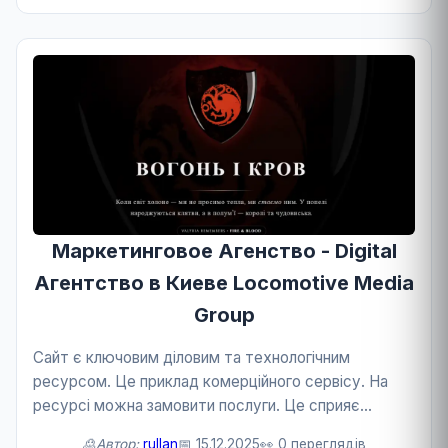
Маркетинговое Агенство - Digital
Агентство в Киеве Locomotive Media
Group
Сайт є ключовим діловим та технологічним
ресурсом. Це приклад комерційного сервісу. На
ресурсі можна замовити послуги. Це сприяє
розвитку бізнесу та технологій.
🙎Автор:
rullan
📅 15.12.2025
👀 0 переглядів