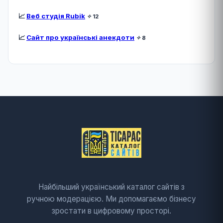
📈
Веб студія Rubik
✧
12
📈
Сайт про українські анекдоти
✧
8
Найбільший український каталог сайтів з
ручною модерацією. Ми допомагаємо бізнесу
зростати в цифровому просторі.