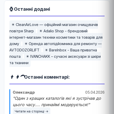
⌚ Останні додані
✴️ CleanAirLove — офіційний магазин очищувачів
повітря Sharp
✴️ Adalio Shop - брендовий
інтернет-магазин техніки косметики та товарів для
дому
✴️ Оренда автопідйомника для ремонту —
AVTODOZORLIFT
✴️ BareInbox - Ваша приватна
пошта
✴️ IVANCHAKK – сучасні аксесуари зі шкіри
та тканини
👨 👩‍🦱
Останні коментарі:
Олександр
05.04.2026
"Один з кращих каталогів які я зустрічав до
цього часу.... принаймі модерується!"
Читати на сторінці →