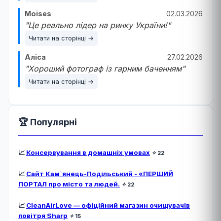
Moises
02.03.2026
"Це реально лідер на ринку України!"
Читати на сторінці →
Аліса
27.02.2026
"Хороший фотограф із гарним баченням"
Читати на сторінці →
🏆 Популярні
📈
Консервування в домашніх умовах
✧
22
📈
Сайт Кам`янець-Подільський - «ПЕРШИЙ
ПОРТАЛ про місто та людей.
✧
22
📈
CleanAirLove — офіційний магазин очищувачів
повітря Sharp
✧
15