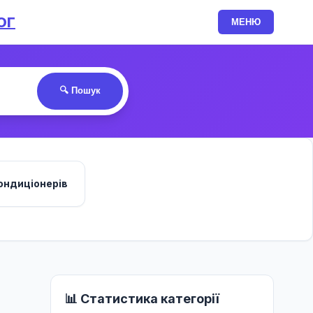
ОГ
МЕНЮ
🔍 Пошук
ондиціонерів
📊 Статистика категорії