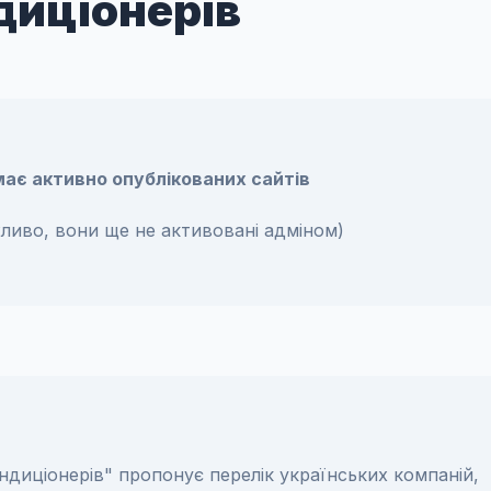
диціонерів
емає активно опублікованих сайтів
ожливо, вони ще не активовані адміном)
ндиціонерів" пропонує перелік українських компаній,