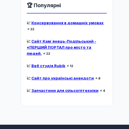
🏆 Популярні
📈
Консервування в домашніх умовах
✧
22
📈
Сайт Кам`янець-Подільський -
«ПЕРШИЙ ПОРТАЛ про місто та
людей.
✧
22
📈
Веб студія Rubik
✧
12
📈
Сайт про українські анекдоти
✧
8
📈
Запчастини для сільсогптехніки
✧
4