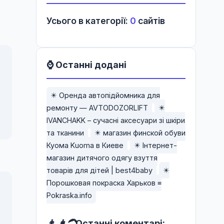
Усього в категорії:
0
сайтів
⌚ Останні додані
✴️ Оренда автопідйомника для
ремонту — AVTODOZORLIFT
✴️
IVANCHAKK – сучасні аксесуари зі шкіри
та тканини
✴️ магазин финской обуви
Куома Kuoma в Киеве
✴️ Інтернет-
магазин дитячого одягу взуття
товарів для дітей | best4baby
✴️
Порошковая покраска Харьков ≡
Pokraska.info
👨 👩‍🦱
Останні коментарі: