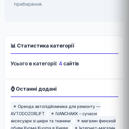
прибирання.
📊 Статистика категорії
Усього в категорії:
4
сайтів
⌚ Останні додані
✴️ Оренда автопідйомника для ремонту —
AVTODOZORLIFT
✴️ IVANCHAKK – сучасні
аксесуари зі шкіри та тканини
✴️ магазин финской
обуви Куома Kuoma в Киеве
✴️ Інтернет-магазин