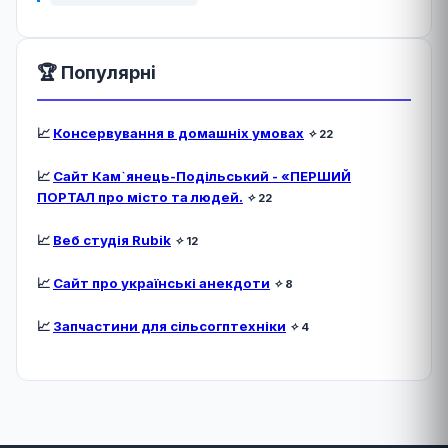
🏆 Популярні
📈
Консервування в домашніх умовах
✧
22
📈
Сайт Кам`янець-Подільський - «ПЕРШИЙ
ПОРТАЛ про місто та людей.
✧
22
📈
Веб студія Rubik
✧
12
📈
Сайт про українські анекдоти
✧
8
📈
Запчастини для сільсогптехніки
✧
4