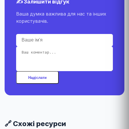
✍️ Залишити відгук
Ваша думка важлива для нас та інших
користувачів.
Надіслати
🔗 Схожі ресурси