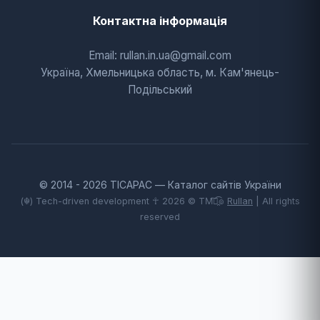
Контактна інформація
Email: rullan.in.ua@gmail.com
Україна, Хмельницька область, м. Кам'янець-
Подільський
© 2014 - 2026 TICAPAC — Каталог сайтів України
(☬) Tech-driven development ☥ 2026 © TM͡๏̯͡๏
Rullan
| All rights
reserved