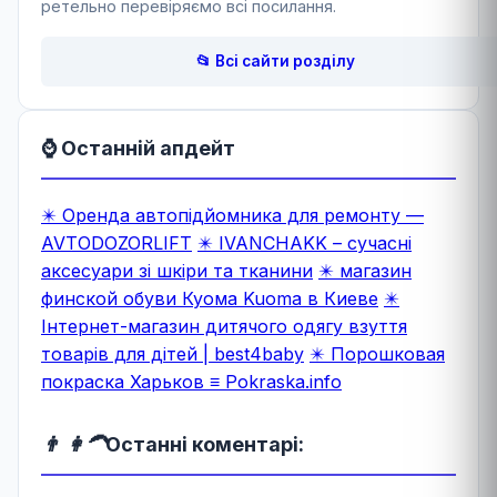
ретельно перевіряємо всі посилання.
📂 Всі сайти розділу
⌚ Останній апдейт
✴️ Оренда автопідйомника для ремонту —
AVTODOZORLIFT
✴️ IVANCHAKK – сучасні
аксесуари зі шкіри та тканини
✴️ магазин
финской обуви Куома Kuoma в Киеве
✴️
Інтернет-магазин дитячого одягу взуття
товарів для дітей | best4baby
✴️ Порошковая
покраска Харьков ≡ Pokraska.info
👨 👩‍🦱
Останні коментарі: