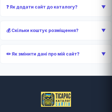
❓ Як додати сайт до каталогу?
▼
💰 Скільки коштує розміщення?
▼
✏️ Як змінити дані про мій сайт?
▼